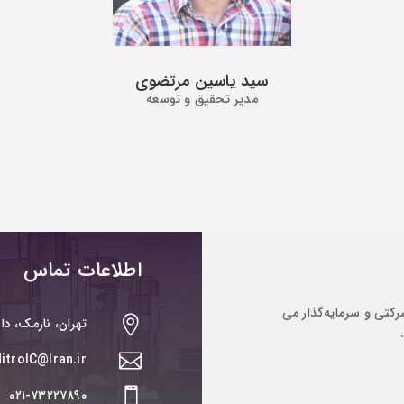
سید یاسین مرتضوی
مدیر تحقیق و توسعه
اطلاعات تماس
رکتی و سرمایه‌گذار می

تهران، نارمک، دا
itroIC@Iran.ir

۰۲۱-۷۳۲۲۷۸۹۰
