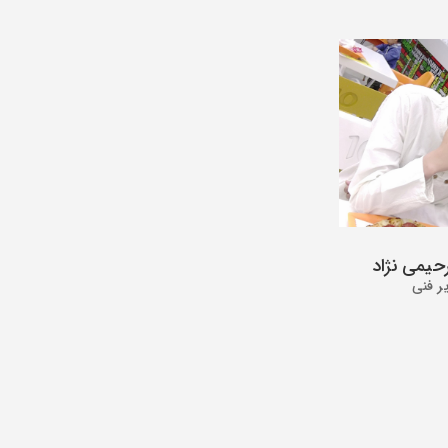
یمی نژاد
ر فنی